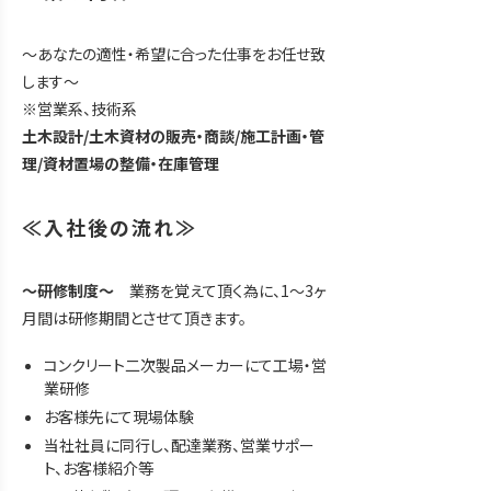
～あなたの適性・希望に合った仕事をお任せ致
します～
※営業系、技術系
土木設計/土木資材の販売・商談/施工計画・管
理/資材置場の整備・在庫管理
≪入社後の流れ≫
～研修制度～
業務を覚えて頂く為に、1〜3ヶ
月間は研修期間とさせて頂きます。
コンクリート二次製品メーカーにて工場・営
業研修
お客様先にて現場体験
当社社員に同行し、配達業務、営業サポー
ト、お客様紹介等