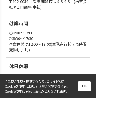
〒402-0056 山梨県都留市つる 3-6-3　(株式会
社ヤヒロ商事 本社)
就業時間
①8:00～17:00 

②8:30〜17:30

昼食休憩は12:00〜13:00(業務遂行状況で時間
変動します。)
休日休暇
土日（週休二日制）、祝日、夏季冬季休暇、年末
年始

よりよい体験を提供するため、当サイトでは
Cookieを使用します。引き続き閲覧する場合、
OK
※休暇取得は、業務の状態を考えて要相談

Cookie使用に同意したものとみなされます。
（健康を考慮し、月一回以上取得下さい）
採用について