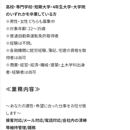
高校・専門学校・短期大学・4年生大学・大学院
のいずれかを卒業している方
※男性・女性どちらも募集中
※対象年齢：22〜35歳
※普通自動車運転免許取得者
※経験は不問。
※金融機関に就労経験、簿記、宅建の資格を取
得者は尚可
※商業・経営・経済・機械・建築・土木学科出身
者・経験者は尚可
≪業務内容≫
～あなたの適性・希望に合った仕事をお任せ致
します～
接客対応/メール対応/電話対応/会社内の清掃
等維持管理/雑務