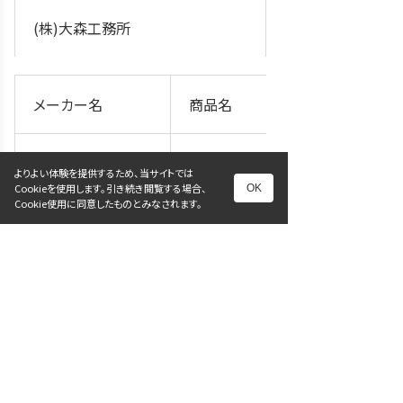
(株)大森工務所
メーカー名
商品名
(株)ヤヒロ商事龍
GS桝 (集水桝) ｴｺ
よりよい体験を提供するため、当サイトでは
王産業(株)
ﾝVS側溝
Cookieを使用します。引き続き閲覧する場合、
OK
Cookie使用に同意したものとみなされます。
四国化成工業(株)
門扉目隠しﾌｪﾝｽ・ﾒ
朝日ｽﾁｰﾙ工業(株)
ｯｼｭﾌｪﾝｽ
ﾌｼﾞﾌﾟﾚｺﾝ(株)(株)
FSｱｰﾄ側溝FS側溝
ダイクレ
用